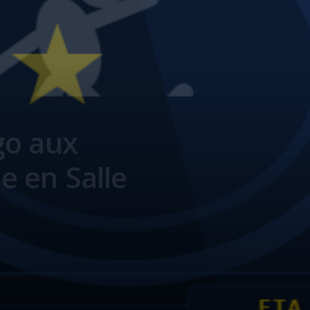
go aux
 en Salle