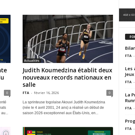
FO
Bila
FTA
-
Actualités
Les 
nte
Judith Koumedzina établit deux
Jeux
du
nouveaux records nationaux en
FTA
-
salle
0
FTA
-
février 16, 2026
0
La P
Runn
enté
La sprinteuse togolaise Akouvi Judith Koumedzina
nats
(née le 4 avril 2001, 24 ans) a réalisé un début de
FTA
-
au...
saison 2026 exceptionnel aux États-Unis, en...
Prog
FTA
-