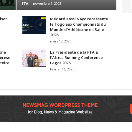
FTA
-
novembre 9, 2023
aison
Médard Kossi Nayo représente
le Togo aux Championnats du
Monde d’Athlétisme en Salle
2026
mars 17, 2026
one
La Présidente de la FTA à
érèse
l’Africa Running Conference —
stoire
Lagos 2026
février 16, 2026