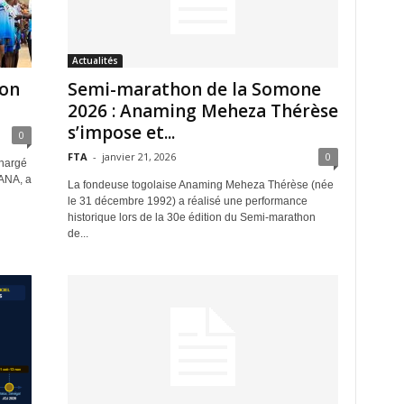
Actualités
son
Semi-marathon de la Somone
2026 : Anaming Meheza Thérèse
s’impose et...
0
FTA
-
janvier 21, 2026
0
chargé
FANA, a
La fondeuse togolaise Anaming Meheza Thérèse (née
le 31 décembre 1992) a réalisé une performance
historique lors de la 30e édition du Semi-marathon
de...