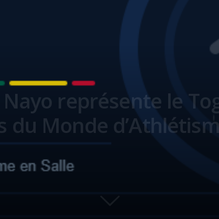
 Nayo représente le To
 du Monde d’Athlétisme