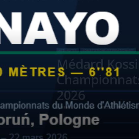
ACTUALITÉS
COMPÉTITIONS INTERNATIONALES
Médard Kossi
Championnats
2026
By
FTA
-
mars 17, 2026
291
0