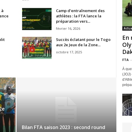
 à
Camp d’entraînement des
rence
athlètes : la FTA lance la
préparation vers...
février 16, 2026
Actua
En 
lit
Succès éclatant pour le Togo
Oly
aux 2e Jeux de la Zone...
Dak
octobre 17, 2025
FTA
-
À que
(JOJ)
d'Athl
prépar
2e
Bilan FTA saison 2023 : second round