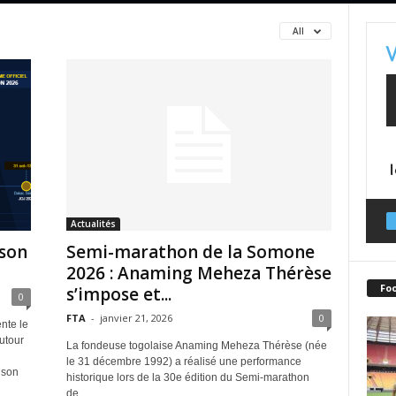
All
Actualités
ison
Semi-marathon de la Somone
2026 : Anaming Meheza Thérèse
Fo
s’impose et...
0
FTA
-
janvier 21, 2026
0
nte le
utour
La fondeuse togolaise Anaming Meheza Thérèse (née
le 31 décembre 1992) a réalisé une performance
ison
historique lors de la 30e édition du Semi-marathon
de...