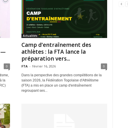
Actualités
Camp d’entraînement des
 —
athlètes : la FTA lance la
préparation vers...
0
FTA
-
février 16, 2026
0
tisme,
Dans la perspective des grandes compétitions de la
à la
saison 2026, la Fédération Togolaise d'Athlétisme
ARC)
(FTA) a mis en place un camp d'entraînement
regroupant ses...