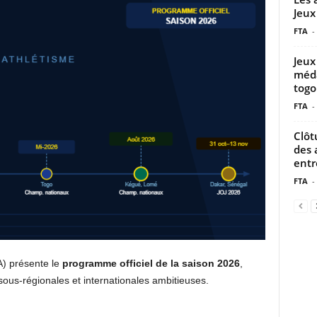
Jeux
FTA
-
Jeux
méda
togo
FTA
-
Clôt
des 
entre
FTA
-
A) présente le
programme officiel de la saison 2026
,
sous-régionales et internationales ambitieuses.