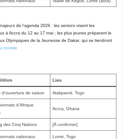
onnats nationaux
Stade de Kégué, Lomé (août)
majeurs de l’agenda 2026 : les seniors visent les
s à Accra du 12 au 17 mai ; les plus jeunes préparent le
eux Olympiques de la Jeunesse de Dakar, qui se tiendront
du monde
tition
Lieu
 d’ouverture de saison
Atakpamé, Togo
onnats d’Afrique
Accra, Ghana
s
g des Cinq Nations
[À confirmer]
onnats nationaux
Lomé, Togo