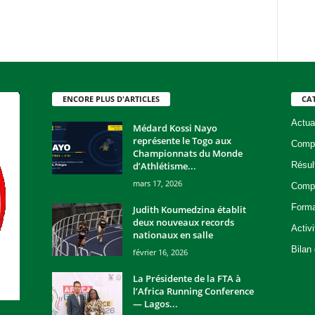
ENCORE PLUS D'ARTICLES
CA
Actua
Médard Kossi Nayo
représente le Togo aux
Compé
Championnats du Monde
d’Athlétisme...
Résul
mars 17, 2026
Compé
Forma
Judith Koumedzina établit
deux nouveaux records
Activ
nationaux en salle
Bilan
février 16, 2026
La Présidente de la FTA à
l’Africa Running Conference
— Lagos...