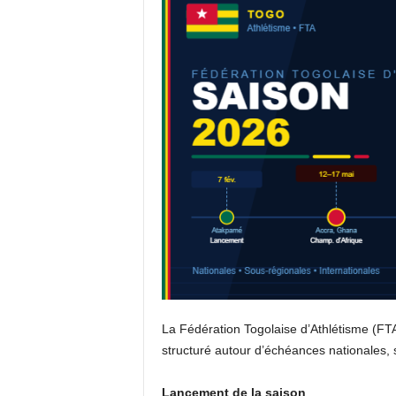
'
A
t
h
l
é
t
i
s
m
e
La Fédération Togolaise d’Athlétisme (FT
structuré autour d’échéances nationales, 
Lancement de la saison