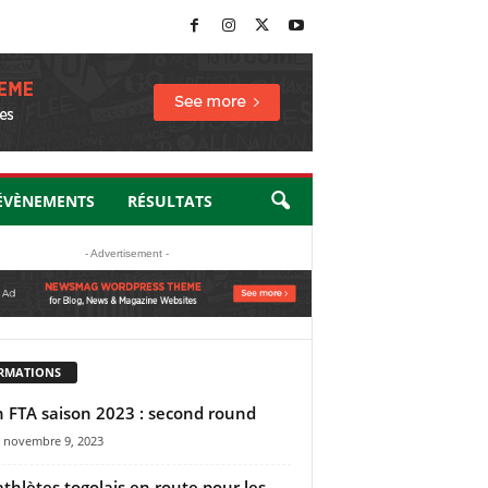
ÉVÈNEMENTS
RÉSULTATS
- Advertisement -
RMATIONS
n FTA saison 2023 : second round
novembre 9, 2023
athlètes togolais en route pour les