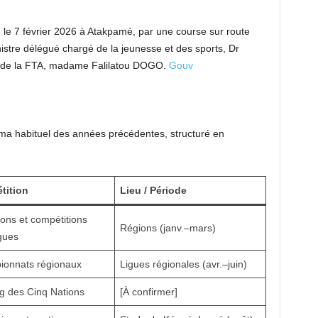
e le 7 février 2026 à Atakpamé, par une course sur route
stre délégué chargé de la jeunesse et des sports, Dr
 de la FTA, madame Falilatou DOGO.
Gouv
éma habituel des années précédentes, structuré en
tition
Lieu / Période
ions et compétitions
Régions (janv.–mars)
igues
onnats régionaux
Ligues régionales (avr.–juin)
g des Cinq Nations
[À confirmer]