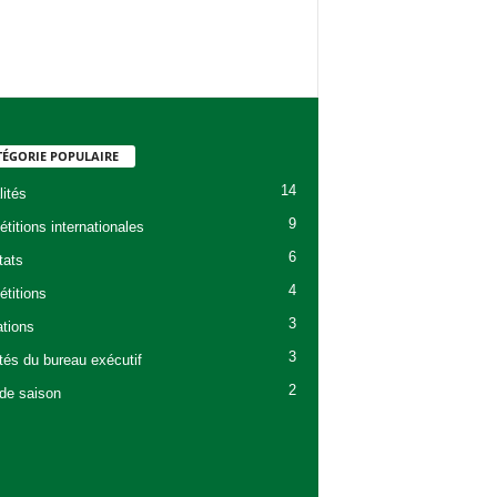
TÉGORIE POPULAIRE
14
lités
9
titions internationales
6
tats
4
titions
3
tions
3
ités du bureau exécutif
2
 de saison