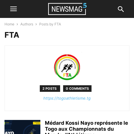
Home
Authors
Posts by FTA
FTA
2 POSTS
0 COMMENTS
https://togoathletisme.tg
Médard Kossi Nayo représente le
Togo aux Championnats du