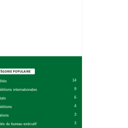
TÉGORIE POPULAIRE
14
lités
9
titions internationales
6
tats
4
titions
3
tions
3
ités du bureau exécutif