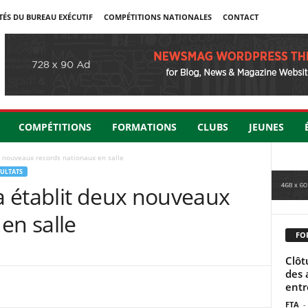
TÉS DU BUREAU EXÉCUTIF
COMPÉTITIONS NATIONALES
CONTACT
COMPÉTITIONS
FORMATIONS
CLUBS
JEUNES
 nouveaux records nationaux en salle
ULTATS
 établit deux nouveaux
en salle
FO
Clôt
des 
entre
FTA
-