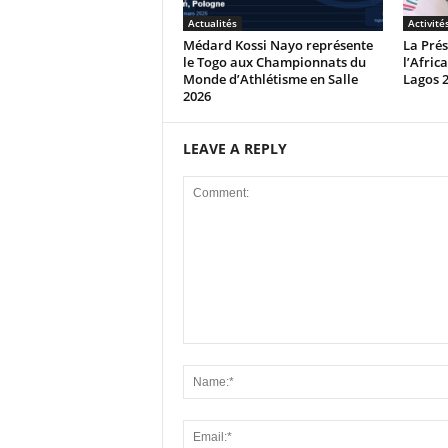
Actualités
Activité
Médard Kossi Nayo représente
La Prés
le Togo aux Championnats du
l’Afric
Monde d’Athlétisme en Salle
Lagos 
2026
LEAVE A REPLY