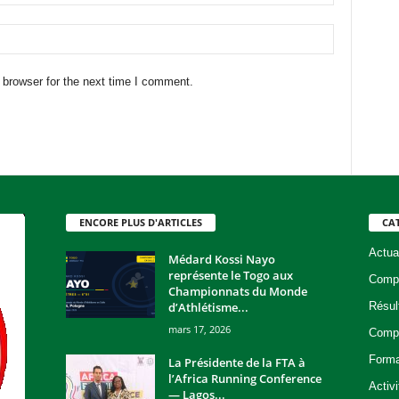
 browser for the next time I comment.
ENCORE PLUS D'ARTICLES
CA
Actua
Médard Kossi Nayo
représente le Togo aux
Compé
Championnats du Monde
d’Athlétisme...
Résul
mars 17, 2026
Compé
Forma
La Présidente de la FTA à
l’Africa Running Conference
Activ
— Lagos...