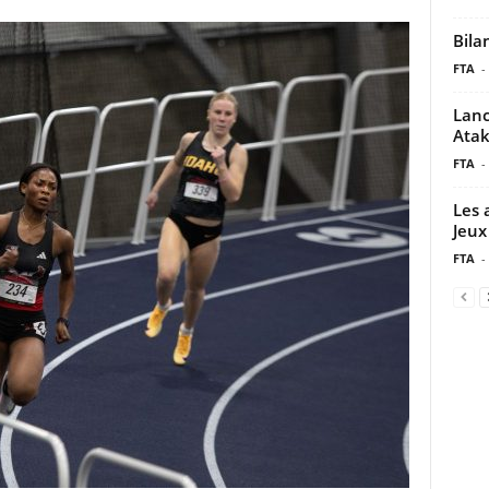
Bila
FTA
-
Lanc
Ata
FTA
-
Les 
Jeux
FTA
-