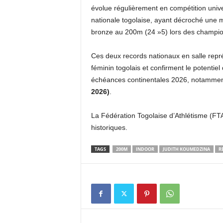
évolue régulièrement en compétition univer
nationale togolaise, ayant décroché une 
bronze au 200m (24 »5) lors des champi
Ces deux records nationaux en salle repr
féminin togolais et confirment le potenti
échéances continentales 2026, notammen
2026)
.
La Fédération Togolaise d’Athlétisme (FT
historiques.
TAGS
200M
INDOOR
JUDITH KOUMEDZINA
R