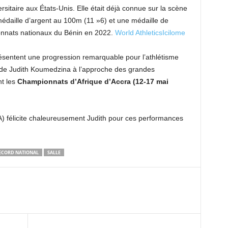
sitaire aux États-Unis. Elle était déjà connue sur la scène
médaille d’argent au 100m (11 »6) et une médaille de
onnats nationaux du Bénin en 2022.
World Athletics
Icilome
ésentent une progression remarquable pour l’athlétisme
el de Judith Koumedzina à l’approche des grandes
t les
Championnats d’Afrique d’Accra (12-17 mai
A) félicite chaleureusement Judith pour ces performances
ECORD NATIONAL
SALLE