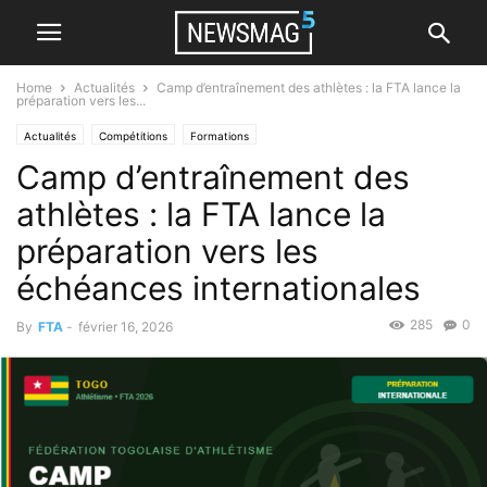
Home
Actualités
Camp d’entraînement des athlètes : la FTA lance la
préparation vers les...
Actualités
Compétitions
Formations
Camp d’entraînement des
athlètes : la FTA lance la
préparation vers les
échéances internationales
285
0
By
FTA
-
février 16, 2026