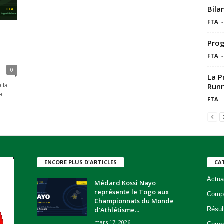
Bila
FTA
-
Prog
FTA
-
0
La P
Runn
 la
e
FTA
-
ENCORE PLUS D'ARTICLES
CA
Actua
Médard Kossi Nayo
représente le Togo aux
Compé
Championnats du Monde
d’Athlétisme...
Résul
mars 17, 2026