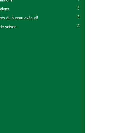
titions
3
tions
3
ités du bureau exécutif
2
 de saison