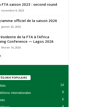
n FTA saison 2023 : second round
novembre 9, 2023
ramme officiel de la saison 2026
janvier 20, 2026
résidente de la FTA à l’Africa
ing Conference — Lagos 2026
février 16, 2026
TÉGORIE POPULAIRE
14
lités
9
titions internationales
6
tats
4