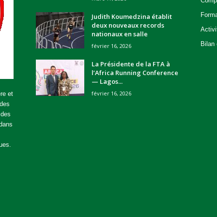
Compé
Forma
Judith Koumedzina établit
deux nouveaux records
Activ
nationaux en salle
Bilan
février 16, 2026
La Présidente de la FTA à
l’Africa Running Conference
— Lagos...
février 16, 2026
re et
 des
 des
 dans
ues.