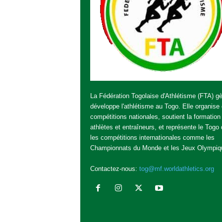
La Fédération Togolaise d'Athlétisme (FTA) gè
développe l'athlétisme au Togo. Elle organise
compétitions nationales, soutient la formation
athlètes et entraîneurs, et représente le Togo
les compétitions internationales comme les
Championnats du Monde et les Jeux Olympiq
Contactez-nous:
tog@mf.worldathletics.org