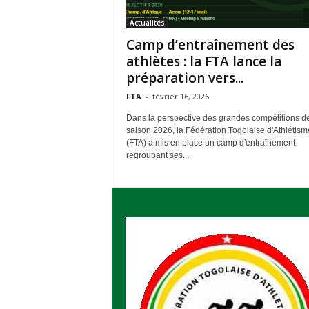
'
Actualités
A
Camp d’entraînement des
t
h
athlètes : la FTA lance la
l
préparation vers...
é
FTA
-
février 16, 2026
t
i
Dans la perspective des grandes compétitions de
s
saison 2026, la Fédération Togolaise d'Athlétism
m
(FTA) a mis en place un camp d'entraînement
regroupant ses...
e