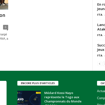
En r
Jeun
son
FTA
-
Lanc
0
Ata
chargé
FTA
-
FANA, a
Succ
Jeux
FTA
-
ENCORE PLUS D'ARTICLES
CA
Actua
Médard Kossi Nayo
représente le Togo aux
Compé
Championnats du Monde