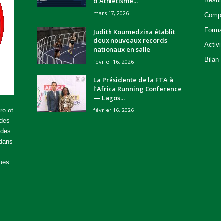
d’Athlétisme...
Résul
mars 17, 2026
Compé
Forma
Judith Koumedzina établit
deux nouveaux records
Activ
nationaux en salle
Bilan
février 16, 2026
La Présidente de la FTA à
l’Africa Running Conference
— Lagos...
février 16, 2026
re et
 des
 des
 dans
ues.