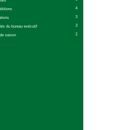
tats
4
titions
3
tions
3
ités du bureau exécutif
2
 de saison