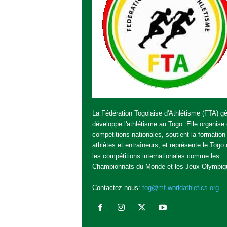
La Fédération Togolaise d'Athlétisme (FTA) gè
développe l'athlétisme au Togo. Elle organise
compétitions nationales, soutient la formation
athlètes et entraîneurs, et représente le Togo
les compétitions internationales comme les
Championnats du Monde et les Jeux Olympiq
Contactez-nous:
tog@mf.worldathletics.org