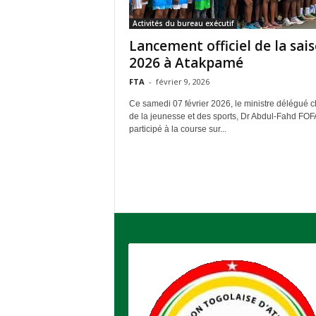
'
Activités du bureau exécutif
A
Lancement officiel de la sai
t
h
2026 à Atakpamé
l
FTA
-
février 9, 2026
é
t
Ce samedi 07 février 2026, le ministre délégué 
i
de la jeunesse et des sports, Dr Abdul-Fahd FO
participé à la course sur...
s
m
e